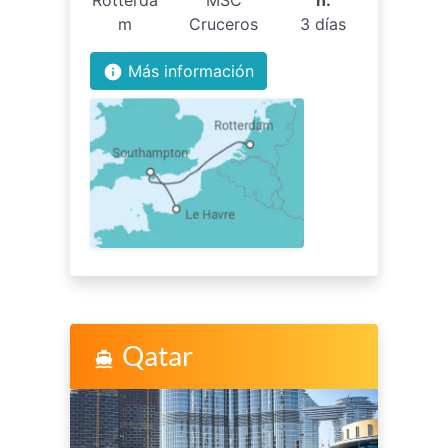
m
Cruceros
3 días
Más información
info
Qatar
directions_boat