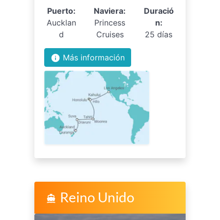
Puerto:
Naviera:
Duració
Aucklan
Princess
n:
d
Cruises
25 días
Más información
info
Reino Unido
directions_boat