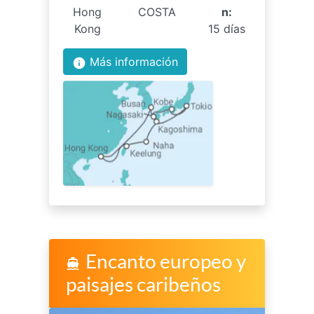
Hong
COSTA
n:
Kong
15 días
Más información
info
Encanto europeo y
directions_boat
paisajes caribeños