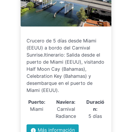
Crucero de 5 días desde Miami
(EEUU) a bordo del Carnival
Sunrise.Itinerario: Salida desde el
puerto de Miami (EEUU), visitando
Half Moon Cay (Bahamas),
Celebration Key (Bahamas) y
desembarque en el puerto de
Miami (EEUU).
Puerto:
Naviera:
Duració
Miami
Carnival
n:
Radiance
5 días
Más información
info