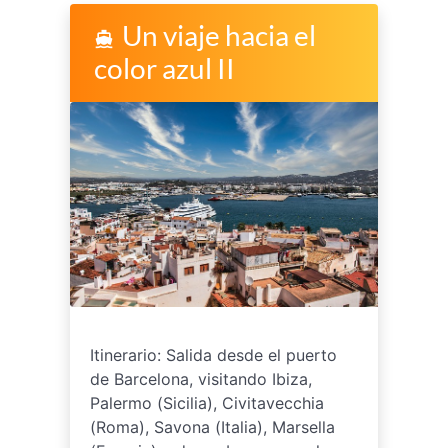
Un viaje hacia el
directions_boat
color azul II
Itinerario: Salida desde el puerto
de Barcelona, visitando Ibiza,
Palermo (Sicilia), Civitavecchia
(Roma), Savona (Italia), Marsella