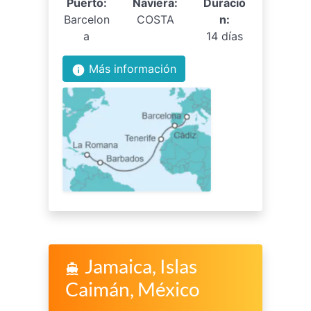
Puerto:
Naviera:
Duració
Barcelon
COSTA
n:
a
14 días
Más información
info
Jamaica, Islas
directions_boat
Caimán, México