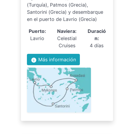
(Turquía), Patmos (Grecia),
Santorini (Grecia) y desembarque
en el puerto de Lavrio (Grecia)
Puerto:
Naviera:
Duració
Lavrio
Celestial
n:
Cruises
4 días
Más información
info