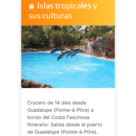
Islas tropicales y
directions_boat
sus culturas
Crucero de 14 días desde
Guadalupe (Pointe-à-Pitre) a
bordo del Costa Fascinosa.
Itinerario: Salida desde el puerto
de Guadalupe (Pointe-à-Pitre),