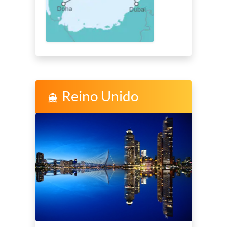
Reino Unido
directions_boat