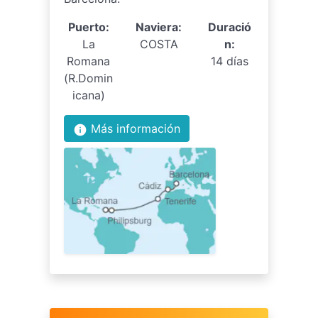
Puerto:
Naviera:
Duració
La
COSTA
n:
Romana
14 días
(R.Domin
icana)
Más información
info