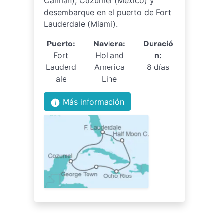
Caimán), Cozumel (México) y
desembarque en el puerto de Fort
Lauderdale (Miami).
Puerto:
Naviera:
Duració
Fort
Holland
n:
Lauderd
America
8 días
ale
Line
Más información
info