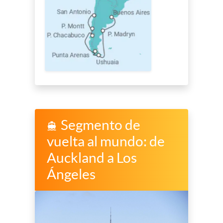
Segmento de
directions_boat
vuelta al mundo: de
Auckland a Los
Ángeles