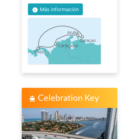
Más información
info
Celebration Key
directions_boat