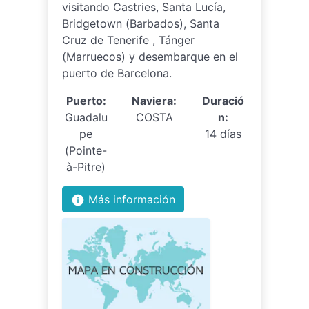
visitando Castries, Santa Lucía,
Bridgetown (Barbados), Santa
Cruz de Tenerife , Tánger
(Marruecos) y desembarque en el
puerto de Barcelona.
Puerto:
Naviera:
Duració
Guadalu
COSTA
n:
pe
14 días
(Pointe-
à-Pitre)
Más información
info