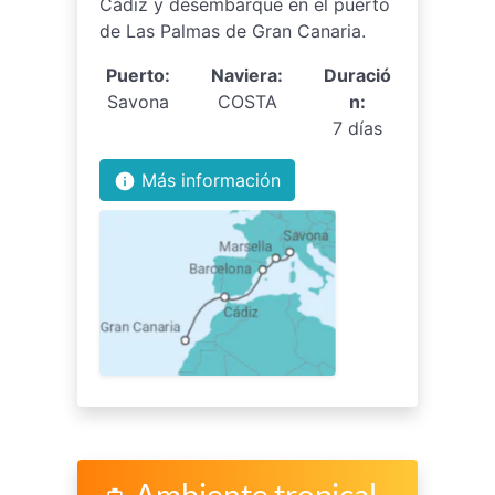
Cádiz y desembarque en el puerto
de Las Palmas de Gran Canaria.
Puerto:
Naviera:
Duració
Savona
COSTA
n:
7 días
Más información
info
Ambiente tropical